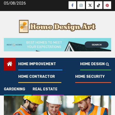
Skip
05/08/2026
Facebook
Instagram
Twitter
Tiktok
Pinte
to
content
HOME IMPROVEMENT
HOME DESIGN
Texas contractors
HOME CONTRACTOR
HOME SECURITY
GARDENING
REAL ESTATE