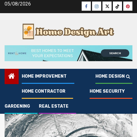
Skip
05/08/2026
Facebook
Instagram
Twitter
Tiktok
Pinte
to
content
HOME IMPROVEMENT
HOME DESIGN
drain cleaning service
HOME CONTRACTOR
HOME SECURITY
GARDENING
REAL ESTATE