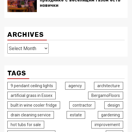
празднике с веселящим газом есть
новички
ARCHIVES
Archives
TAGS
9 pendant ceiling lights
agency
architecture
artificial grass in Essex
BergamoFloors
built in wine cooler fridge
contractor
design
drain cleaning service
estate
gardening
hot tubs for sale
improvement