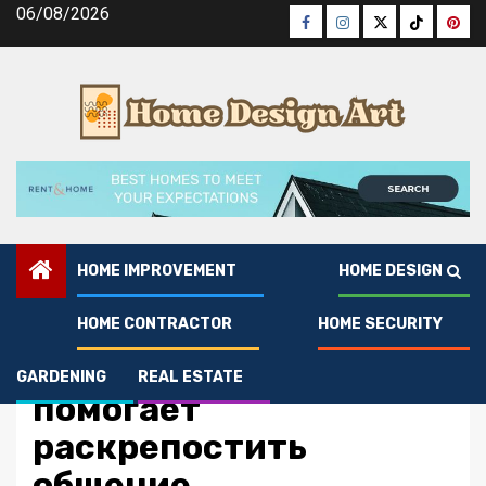
Skip
06/08/2026
Facebook
Instagram
Twitter
Tiktok
Pinte
to
content
HOME IMPROVEMENT
HOME DESIGN
HOME CONTRACTOR
HOME SECURITY
Home Improvement
Как веселящий газ
GARDENING
REAL ESTATE
помогает
раскрепостить
общение